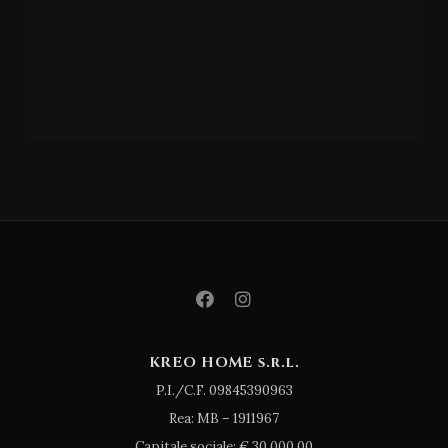
FORMA AQUAE
Suite
KREO HOME s.r.l.
P.I./C.F. 09845390963
Rea: MB – 1911967
Capitale sociale: € 30.000,00