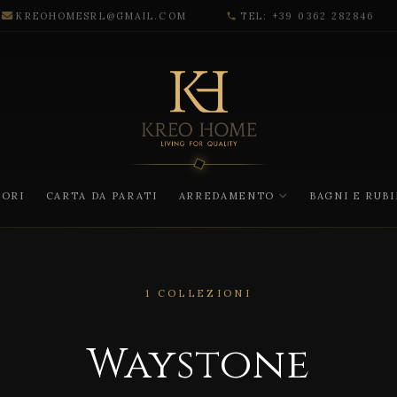
KREOHOMESRL@GMAIL.COM
TEL: +39 0362 282846
phone
CORI
CARTA DA PARATI
ARREDAMENTO
BAGNI E RUB
1 COLLEZIONI
Waystone