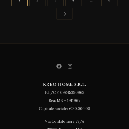
1
2
3
4
…
6
degli
articoli
KREO HOME s.r.l.
P.I./C.F. 09845390963
Rea: MB – 1911967
Capitale sociale: € 30.000,00
Via Confalonieri, 78/A