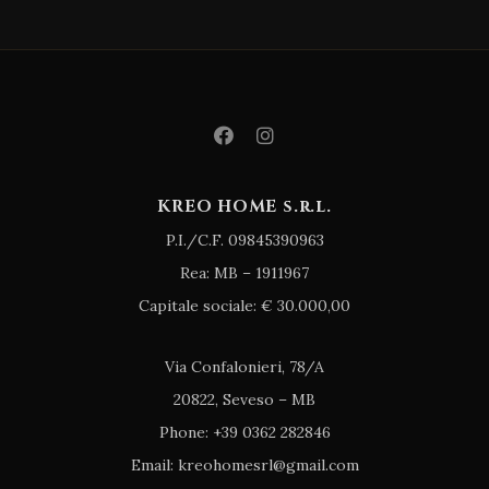
KREO HOME s.r.l.
P.I./C.F. 09845390963
Rea: MB – 1911967
Capitale sociale: € 30.000,00
Via Confalonieri, 78/A
20822, Seveso – MB
Phone: +39 0362 282846
Email: kreohomesrl@gmail.com