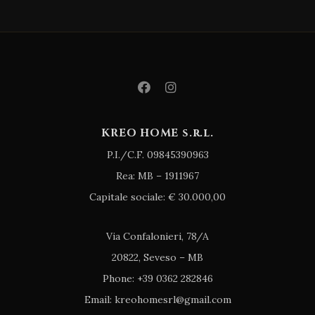
KREO HOME s.r.l.
P.I./C.F. 09845390963
Rea: MB – 1911967
Capitale sociale: € 30.000,00
Via Confalonieri, 78/A
20822, Seveso – MB
Phone: +39 0362 282846
Email: kreohomesrl@gmail.com