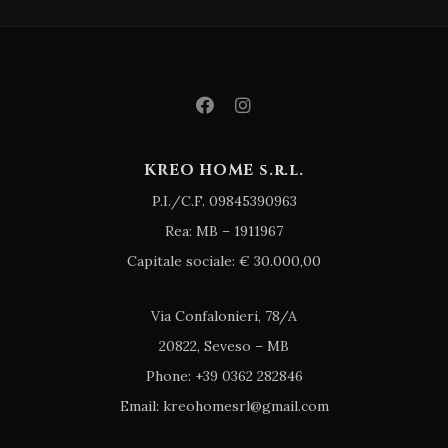
KREO HOME s.r.l.
P.I./C.F. 09845390963
Rea: MB – 1911967
Capitale sociale: € 30.000,00
Via Confalonieri, 78/A
20822, Seveso – MB
Phone: +39 0362 282846
Email: kreohomesrl@gmail.com