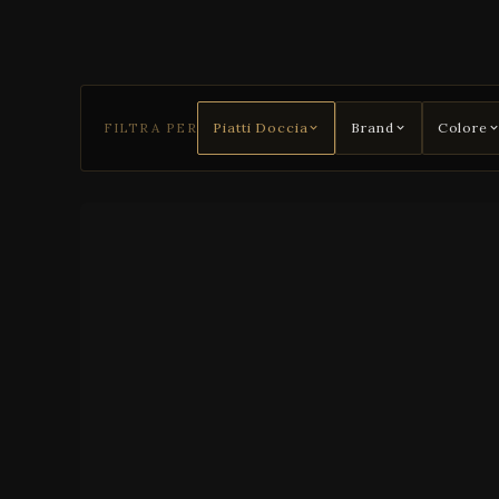
FILTRA PER
Piatti Doccia
Brand
Colore
C
O
N
C
A
R