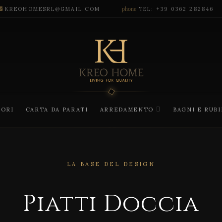
KREOHOMESRL@GMAIL.COM
phone
TEL: +39 0362 282846
CORI
CARTA DA PARATI
ARREDAMENTO
BAGNI E RUB
LA BASE DEL DESIGN
Piatti Doccia