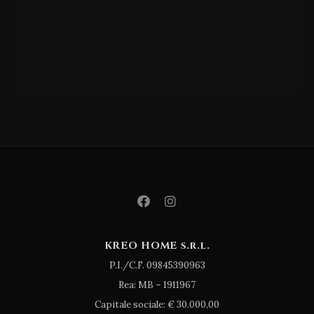
PA
NG
EA
KREO HOME s.r.l.
P.I./C.F. 09845390963
Rea: MB – 1911967
Capitale sociale: € 30.000,00