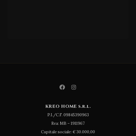
GIESSEGI
MD/9
860
KREO HOME s.r.l.
P.I./C.F. 09845390963
Rea: MB – 1911967
Capitale sociale: € 30.000,00