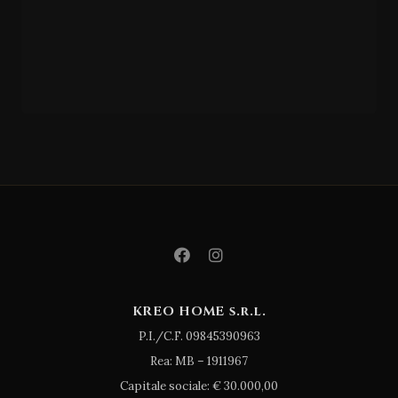
GIESSEGI
CM/3
62
KREO HOME s.r.l.
P.I./C.F. 09845390963
Rea: MB – 1911967
Capitale sociale: € 30.000,00