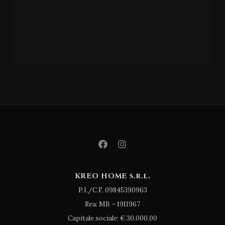
GIESSEGI
CM/33
9
KREO HOME s.r.l.
P.I./C.F. 09845390963
Rea: MB – 1911967
Capitale sociale: € 30.000,00