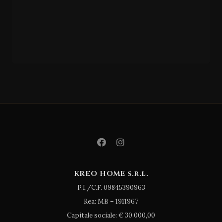
GIESSEGI
CM/33
6
KREO HOME s.r.l.
P.I./C.F. 09845390963
Rea: MB – 1911967
Capitale sociale: € 30.000,00