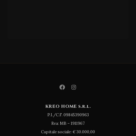
GIESSEGI
CM/3
28
KREO HOME s.r.l.
P.I./C.F. 09845390963
Rea: MB – 1911967
Capitale sociale: € 30.000,00