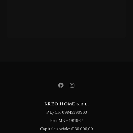
GIESSEGI
CM/3
27
KREO HOME s.r.l.
P.I./C.F. 09845390963
Rea: MB – 1911967
Capitale sociale: € 30.000,00