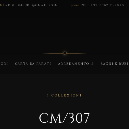
KREOHOMESRL@GMAIL.COM
phone
TEL: +39 0362 282846
CORI
CARTA DA PARATI
ARREDAMENTO
BAGNI E RUB
1 COLLEZIONI
CM/307