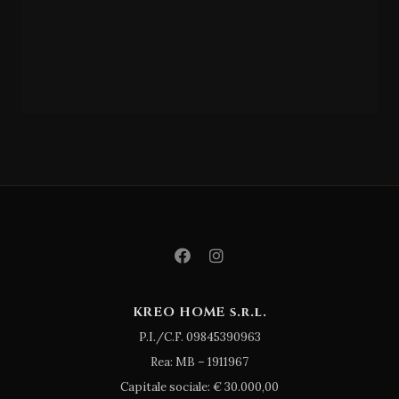
GIESSEGI
CM/3
03
KREO HOME s.r.l.
P.I./C.F. 09845390963
Rea: MB – 1911967
Capitale sociale: € 30.000,00