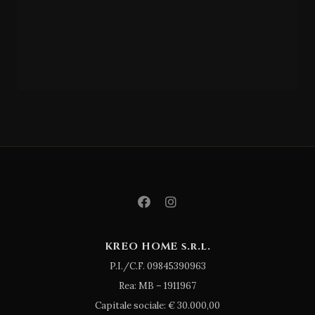
GIESSEGI
CAME
RA/22
KREO HOME s.r.l.
P.I./C.F. 09845390963
Rea: MB – 1911967
Capitale sociale: € 30.000,00