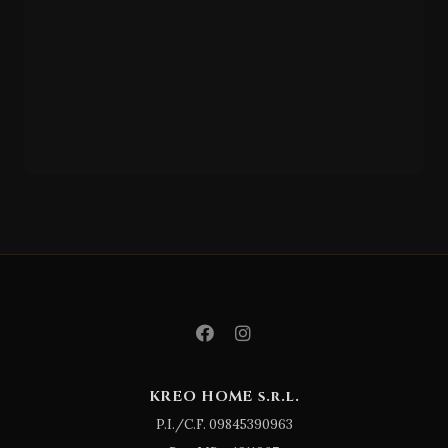
VONDOM
Agat
ha
Chai
r
KREO HOME s.r.l.
P.I./C.F. 09845390963