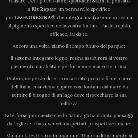
causare. Per i piccoli danni quotidiani
Salis
ha pensato
a
Kit Repair
, un pennarello specifico
per
LEGNORESINA®
che integra una frazione in resina
al pigmento specifico della vostra finitura. Facile, rapido,
efficace, fai da te.
Ancora una volta, siamo il tempo futuro del parquet
Il sistema integrato legno-resina assicurerà al vostro
pavimento durabilità e performance mai viste prima.
Umbria, un pezzo di terra incastrato proprio lì, nel cuore
dell’Italia, così vicina eppure così lontana dal mare da
sentire il bisogno di un lago dove rispecchiare la sua
bellezza.
Ed è forse per questo che la natura gli ha donato paesaggi
da togliere il fiato, scorci inaspettati, prospettive uniche.
Ma non fatevi trarre in inganno: l’Umbria difficilmente si