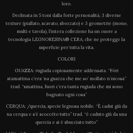
loro.
D
eclinata in 5 toni dalla forte personalità, 3 diverse
texture (piallato, scavato, sbozzato) e 3 geometrie (mono,
multi e tavola), l’intera collezione ha un cuore a
tecnologia LEGNORESINA® CERA
, che ne protegge la
superficie per tutta la vita.
COLORI
GUAZZA: rugiada copiosamente addensata. “Fòri
stamattina c’era ‘na guazza che me so’ mollato n’nicosa”
trad. “smattina, fuori c’era tanta rugiada che mi sono
bagnato ogni cosa”
CERQUA: /quercia, specie legnosa nobile. “È cadut giù da
na cerqua e s’è scoccèto tutto” trad. “è caduto giù da una
quercia e si è sbucciato tutto”