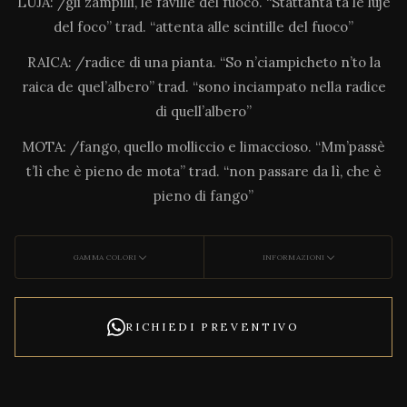
LUJA: /gli zampilli, le faville del fuoco. “Stattanta tà le luje
del foco” trad. “attenta alle scintille del fuoco”
RAICA: /radice di una pianta. “So n’ciampicheto n’to la
raica de quel’albero” trad. “sono inciampato nella radice
di quell’albero”
MOTA: /fango, quello molliccio e limaccioso. “Mm’passè
t’lì che è pieno de mota” trad. “non passare da lì, che è
pieno di fango”
GAMMA COLORI
INFORMAZIONI
RICHIEDI PREVENTIVO