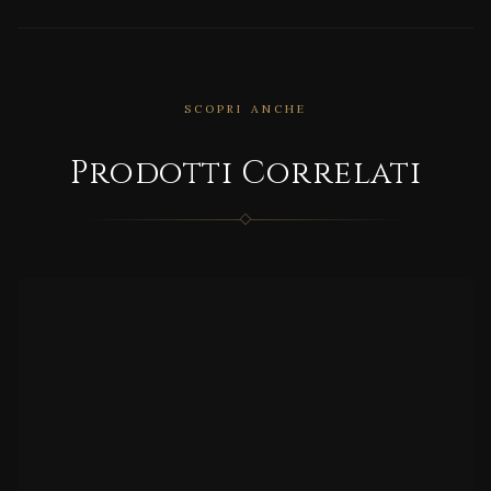
CORRELATO
SCOPRI ANCHE
LA
TRAD
Prodotti Correlati
IZION
E
CORRELATO
COPE
RNIC
US