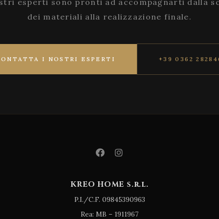
stri esperti sono pronti ad accompagnarti dalla s
dei materiali alla realizzazione finale.
CONTATTA I NOSTRI ESPERTI
+39 0362 28284
KREO HOME s.r.l.
P.I./C.F. 09845390963
Rea: MB – 1911967