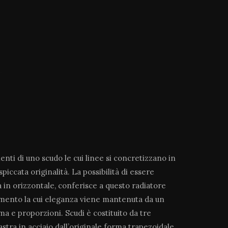
nti di uno scudo le cui linee si concretizzano in
piccata originalità. La possibilità di essere
sia in orizzontale, conferisce a questo radiatore
namento la cui eleganza viene mantenuta da un
ma e proporzioni. Scudi è costituito da tre
stra in acciaio dall’originale forma trapezoidale