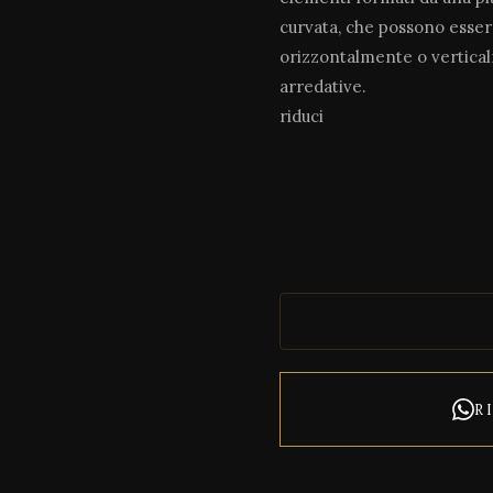
curvata, che possono essere
orizzontalmente o vertica
arredative.
riduci
R