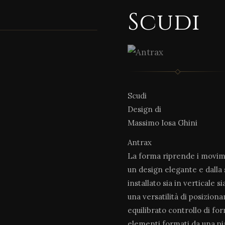
Scudi
1 / 2
Scudi
Design di
Massimo Iosa Ghini
Antrax
La forma riprende i movime
un design elegante e dalla s
installato sia in verticale 
una versatilità di posizio
equilibrato controllo di for
elementi formati da una pia