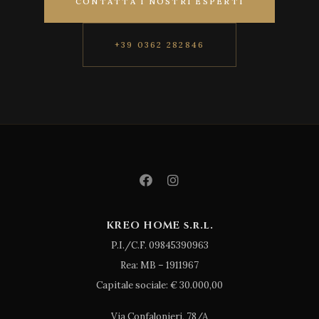
CONTATTA I NOSTRI ESPERTI
+39 0362 282846
KREO HOME s.r.l.
P.I./C.F. 09845390963
Rea: MB – 1911967
Capitale sociale: € 30.000,00
Via Confalonieri, 78/A