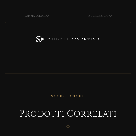
GAMMA COLORI
INFORMAZIONI
RICHIEDI PREVENTIVO
SCOPRI ANCHE
Prodotti Correlati
CORRELATO
BOX