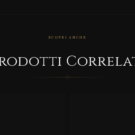
SCOPRI ANCHE
CORRELATO
rodotti Correla
RRELATO
ATELI
LUS
ER