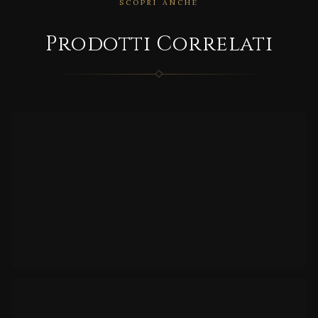
SCOPRI ANCHE
CORRELATO
Prodotti Correlati
PANT
A REI
CORRELATO
BLOQ
UE