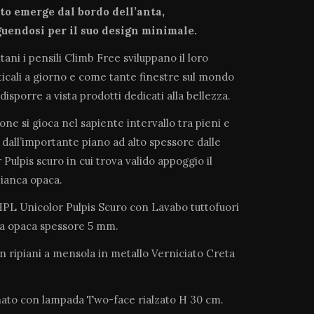
tto emerge dal bordo dell’anta,
uendosi per il suo design minimale.
ani i pensili Climb Free sviluppano il loro
ticali a giorno e come tante finestre sul mondo
 disporre a vista prodotti dedicati alla bellezza.
one si gioca nel sapiente intervallo tra pieni e
o dall’importante piano ad alto spessore dalle
Pulpis scuro in cui trova valido appoggio il
ianca opaca.
 HPL Unicolor Pulpis Scuro con Lavabo tuttofuori
ca opaca spessore 5 mm.
n ripiani a mensola in metallo Verniciato Creta
nato con lampada Two-face rialzato H 30 cm.