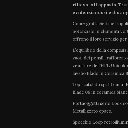
rilievo. All’opposto, Tra
evidenziandosi e disting
Come grattacieli metropolit
potenziale in elementi ver
offrono il loro servizio per
L’equilibrio della composizi
vuoti dei pensili, rafforzat
venature dell’HPL Unicolor 
lavabo Blade in Ceramica B
Top scatolato sp. 13 cm in
Blade 06 in ceramica bian
Portaoggetti serie Look co
Metallizzato opaco.
Specchio Loop retroillumi