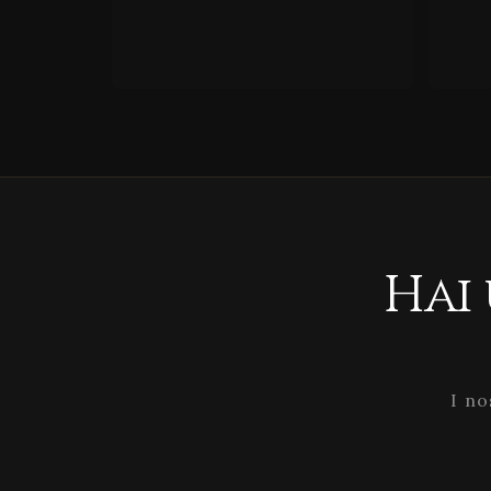
Hai
I no