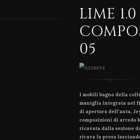
LIME 1.0
1 / 11
COMPOS
05
I mobili bagno della col
maniglia integrata nel f
di apertura dell’anta, Je
composizioni di arredo b
ricavata dalla sezione de
ricava la presa lasciando