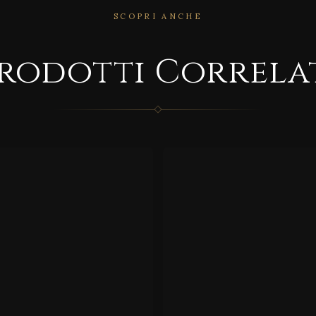
SCOPRI ANCHE
CORRELATO
rodotti Correla
RRELATO
PIAN
IFT
A