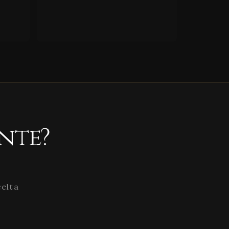
nte?
celta