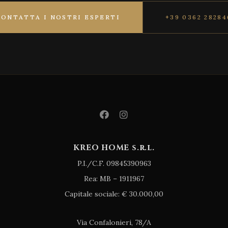
CONTATTA I NOSTRI ESPERTI
+39 0362 28284
KREO HOME s.r.l.
P.I./C.F. 09845390963
Rea: MB – 1911967
Capitale sociale: € 30.000,00
Via Confalonieri, 78/A