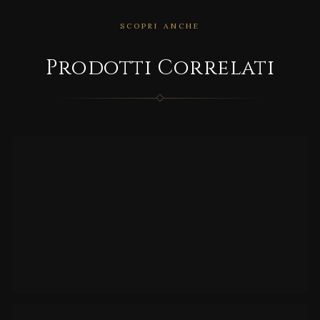
SCOPRI ANCHE
Prodotti Correlati
CORRELATO
661
CORRELATO
815