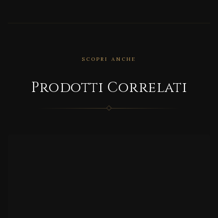
SCOPRI ANCHE
CORRELATO
Prodotti Correlati
Scult
ure
CORRELATO
SERIE
BONZ