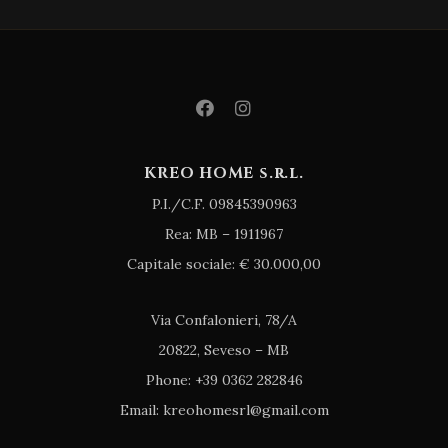
KREO HOME s.r.l.
P.I./C.F. 09845390963
Rea: MB – 1911967
Capitale sociale: € 30.000,00
Via Confalonieri, 78/A
20822, Seveso – MB
Phone: +39 0362 282846
Email: kreohomesrl@gmail.com