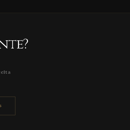
nte?
celta
6