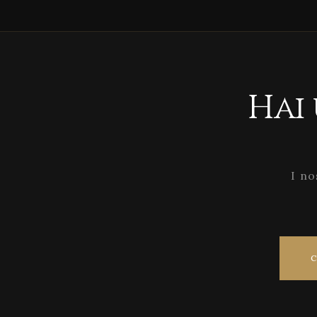
Hai
I no