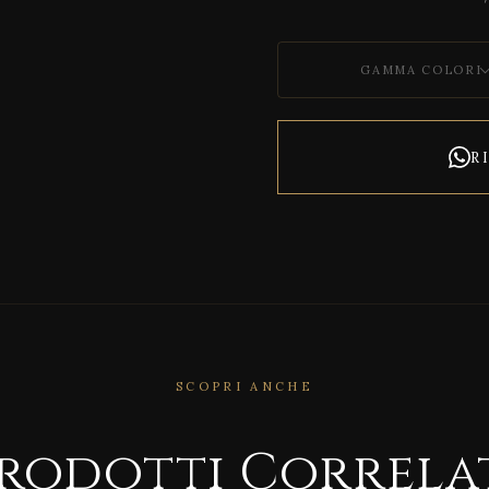
GAMMA COLORI
R
SCOPRI ANCHE
RRELATO
rodotti Correla
CORRELATO