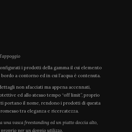
d’appoggio
onfigurati i prodotti della gamma il cui elemento
 bordo a contorno ed in cui l’acqua è contenuta.
 dettagli non sfacciati ma appena accennati,
tettive ed allo stesso tempo “off limit”, proprio
otti portano il nome, rendono i prodotti di questa
promesso tra eleganza e ricercatezza.
a una vasca freestanding ed un piatto doccia alto,
 proprio per un doppio utilizzo.