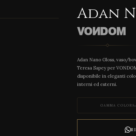
Adan N
1 / 5
Adan Nano Gloss, vaso/bowl
Teresa Sapey per VONDOM. 
disponibile in eleganti col
interni ed esterni.
GAMMA COLORI
R