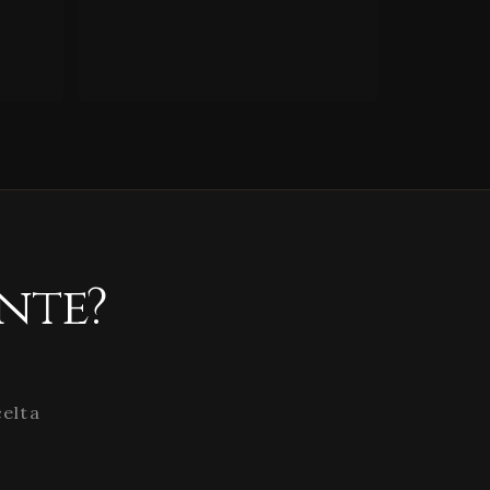
nte?
celta