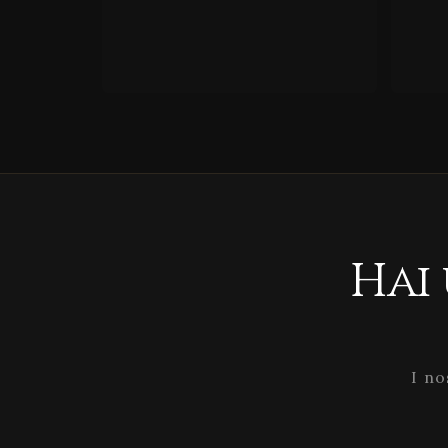
Hai
I no