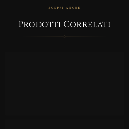
SCOPRI ANCHE
CORRELATO
Prodotti Correlati
MD/9
860
CORRELATO
Roya
le