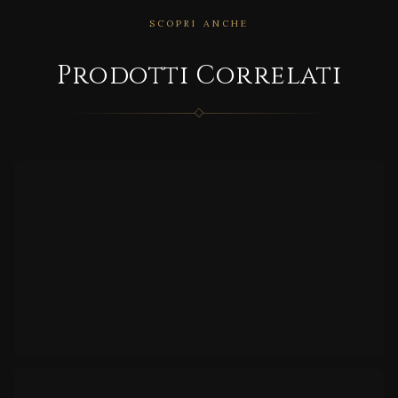
SCOPRI ANCHE
CORRELATO
Prodotti Correlati
MD/9
826
CORRELATO
MD/9
589