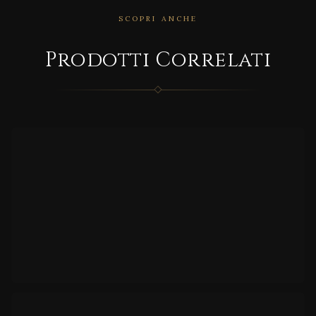
SCOPRI ANCHE
CORRELATO
Prodotti Correlati
MD/9
589
CORRELATO
Kara
n