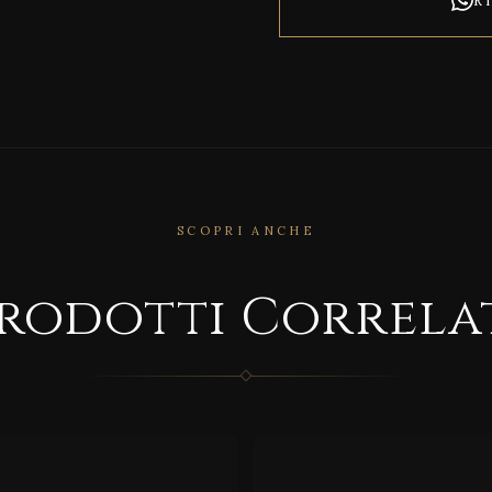
SCOPRI ANCHE
RRELATO
CORRELATO
rodotti Correla
D/9
CAN
5
NETE’