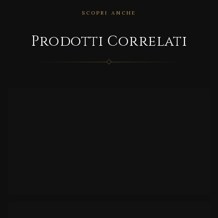
SCOPRI ANCHE
CORRELATO
Prodotti Correlati
Roya
le
CORRELATO
MD/3
0V