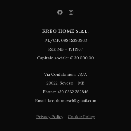
KREO HOME s.r.l.
P.I./C.F. 09845390963
Rea: MB – 1911967
Capitale sociale: € 30.000,00
Via Confalonieri, 78/A
20822, Seveso – MB
Phone: +39 0362 282846
Email: kreohomesrl@gmail.com
Privacy Policy
–
Cookie Policy