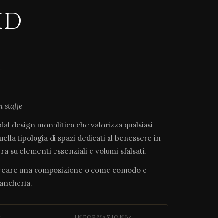
ID
 staffe
 dal design monolitico che valorizza qualsiasi
ella tipologia di spazi dedicati al benessere in
tra su elementi essenziali e volumi sfalsati.
 creare una composizione o come comodo e
iancheria.
INFORMAZIONI