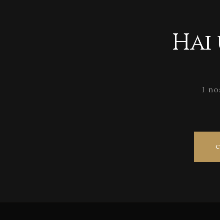
Hai
I no