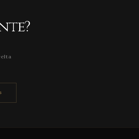
nte?
celta
6