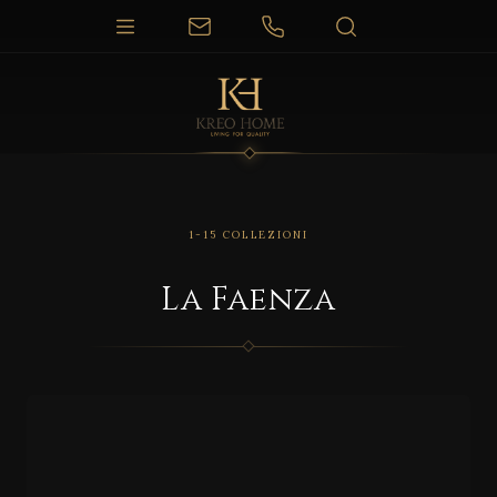
1-15 COLLEZIONI
La Faenza
S
U
I
T
E