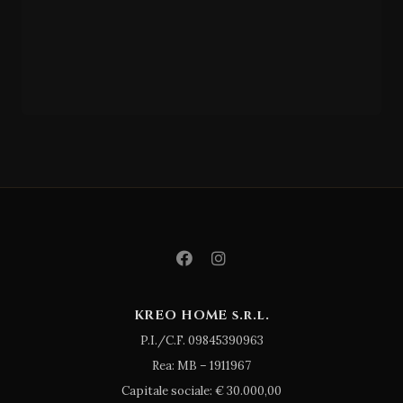
Woo
d
Side
KREO HOME s.r.l.
P.I./C.F. 09845390963
Rea: MB – 1911967
Capitale sociale: € 30.000,00