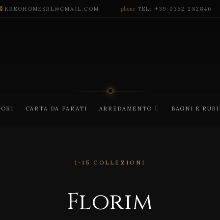
KREOHOMESRL@GMAIL.COM
phone
TEL: +39 0362 282846
CORI
CARTA DA PARATI
ARREDAMENTO
BAGNI E RUB
1-15 COLLEZIONI
Florim